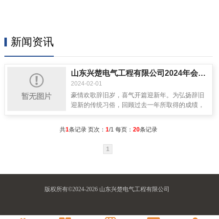
新闻资讯
山东兴楚电气工程有限公司2024年会盛典暨颁奖典礼
2024-02-01
豪情欢歌辞旧岁，喜气开篇迎新年。为弘扬辞旧
迎新的传统习俗，回顾过去一年所取得的成绩，
总结公司在发展过程中的宝贵经验，公司举办了
一年一度的年会联欢活动，带领大家踏浪前行，
共
1
条记录 页次：
1
/1 每页：
20
条记录
拥抱美好的2024!...
1
版权所有©2024-2026 山东兴楚电气工程有限公司